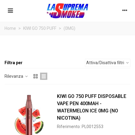
KIWI GO 750 PUFF
Home
>
KIWI GO 750 PUFF
>
(0MG)
KIWI GO è stata progettata per innovare radicalmente
l'industria delle usa e getta, riscrivendo le caratteristiche di tutti
gli altri dispositivi, simili tra loro, già presenti sul mercato.
Filtra per
Attiva/Disattiva filtri
Rilevanza
KIWI GO 750 PUFF DISPOSABLE
VAPE PEN 400MAH -
WATERMELON ICE 0MG (NO
NICOTINA)
Riferimento: PL0012553