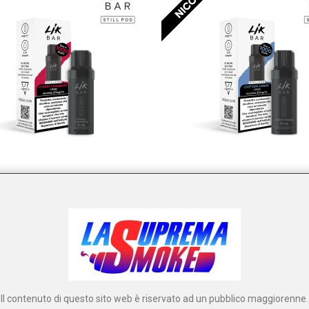
IK BAR STILL POD - CHERRY
LIK BAR STILL POD - COTTON
CRAMBERRY (20MG)
(20MG)
Riferimento: PLN012863
Riferimento: PLN01223
Il contenuto di questo sito web è riservato ad un pubblico maggiorenne.