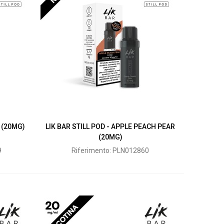
Y (20MG)
LIK BAR STILL POD - APPLE PEACH PEAR
(20MG)
9
Riferimento: PLN012860