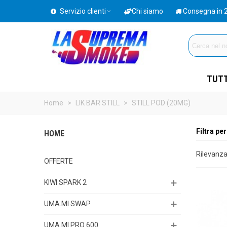
Servizio clienti
Chi siamo
Consegna in 
TUTT
Home
>
LIK BAR STILL
>
STILL POD (20MG)
Filtra per
HOME
Rilevanz
OFFERTE
KIWI SPARK 2
UMA.MI SWAP
UMA.MI PRO 600