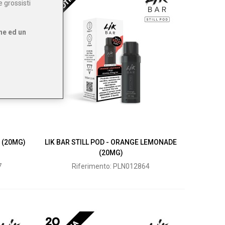
e grossisti
ne ed un
H (20MG)
LIK BAR STILL POD - ORANGE LEMONADE
(20MG)
7
Riferimento: PLN012864