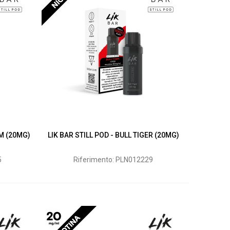
UM (20MG)
LIK BAR STILL POD - BULL TIGER (20MG)
5
Riferimento: PLN012229