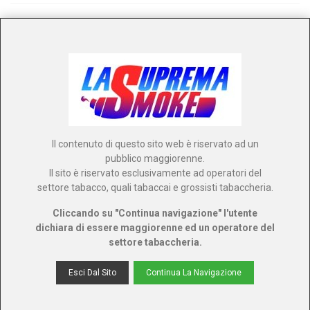
UMA.MI PRO 600 PUFF
DISPOSABLE POD - MANGO
PEACH 18MG
Riferimento: PLN011406
Il contenuto di questo sito web è riservato ad un
pubblico maggiorenne.
Il sito è riservato esclusivamente ad operatori del
UMA.MI PRO 600 PUFF
settore tabacco, quali tabaccai e grossisti tabaccheria.
DISPOSABLE POD - LEMON TART
Cliccando su "Continua navigazione" l'utente
20MG
dichiara di essere maggiorenne ed un operatore del
Riferimento: PLN012837
settore tabaccheria.
Esci Dal Sito
Continua La Navigazione