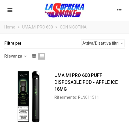
Home
>
UMA.MI PRO 600
>
CON NICOTINA
Filtra per
Attiva/Disattiva filtri
Rilevanza
UMA.MI PRO 600 PUFF
DISPOSABLE POD - APPLE ICE
18MG
Riferimento: PLN011511