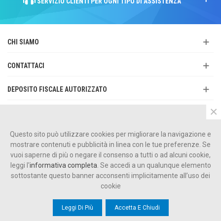
SERVIZIO CLIENTI PER OGNI TIPO DI ASSISTENZA
CHI SIAMO
CONTATTACI
DEPOSITO FISCALE AUTORIZZATO
×
SERVIZIO CLIENTI
Questo sito può utilizzare cookies per migliorare la navigazione e
CATALOGO PRODOTTI
mostrare contenuti e pubblicità in linea con le tue preferenze. Se
vuoi saperne di più o negare il consenso a tutti o ad alcuni cookie,
leggi l'
informativa completa
. Se accedi a un qualunque elemento
sottostante questo banner acconsenti implicitamente all’uso dei
cookie
© 2023 LA SUPREMA SMOKE SRL | VIA ALDO BARTOCCI, 9/M 05100 Terni
(TR) | Numero REA: TR - 357585 | P.IVA 01691370553
Leggi Di Più
Accetta E Chiudi